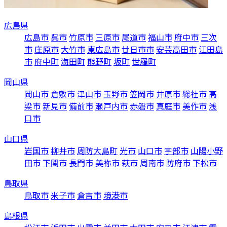
広島県
広島市
呉市
竹原市
三原市
尾道市
福山市
府中市
三次
市
庄原市
大竹市
東広島市
廿日市市
安芸高田市
江田島
市
府中町
海田町
熊野町
坂町
世羅町
岡山県
岡山市
倉敷市
津山市
玉野市
笠岡市
井原市
総社市
高
梁市
新見市
備前市
瀬戸内市
赤磐市
真庭市
美作市
浅
口市
山口県
岩国市
柳井市
周防大島町
光市
山口市
宇部市
山陽小野
田市
下関市
長門市
美祢市
萩市
周南市
防府市
下松市
鳥取県
鳥取市
米子市
倉吉市
境港市
島根県