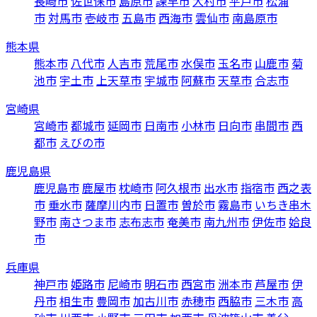
長崎市
佐世保市
島原市
諫早市
大村市
平戸市
松浦
市
対馬市
壱岐市
五島市
西海市
雲仙市
南島原市
熊本県
熊本市
八代市
人吉市
荒尾市
水俣市
玉名市
山鹿市
菊
池市
宇土市
上天草市
宇城市
阿蘇市
天草市
合志市
宮崎県
宮崎市
都城市
延岡市
日南市
小林市
日向市
串間市
西
都市
えびの市
鹿児島県
鹿児島市
鹿屋市
枕崎市
阿久根市
出水市
指宿市
西之表
市
垂水市
薩摩川内市
日置市
曽於市
霧島市
いちき串木
野市
南さつま市
志布志市
奄美市
南九州市
伊佐市
姶良
市
兵庫県
神戸市
姫路市
尼崎市
明石市
西宮市
洲本市
芦屋市
伊
丹市
相生市
豊岡市
加古川市
赤穂市
西脇市
三木市
高