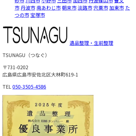
砂市
川西市
小野市
三田市
加西市
丹波篠山市
養父
市
丹波市
南あわじ市
朝来市
淡路市
宍粟市
加東市
た
つの市
宝塚市
遺品整理・生前整理
TSUNAGU
（
つなぐ
）
〒
731-0202
広島県広島市安佐北区大林町619-1
TEL
050-3505-4586