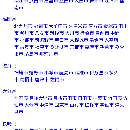
松江市
浜田市
出雲市
益田市
大田市
安来市
江津市
雲
南市
福岡県
北九州市
福岡市
大牟田市
久留米市
直方市
飯塚市
田川
市
柳川市
八女市
筑後市
大川市
行橋市
豊前市
中間
市
小郡市
筑紫野市
春日市
大野城市
宗像市
太宰府
市
古賀市
福津市
うきは市
宮若市
嘉麻市
朝倉市
みや
ま市
糸島市
那珂川市
佐賀県
神埼市
嬉野市
小城市
鹿島市
武雄市
伊万里市
多久
市
鳥栖市
唐津市
佐賀市
大分県
別府市
豊後大野市
豊後高田市
日田市
杵築市
竹田市
佐
伯市
大分市
中津市
国東市
由布市
臼杵市
宇佐市
津久
見市
長崎県