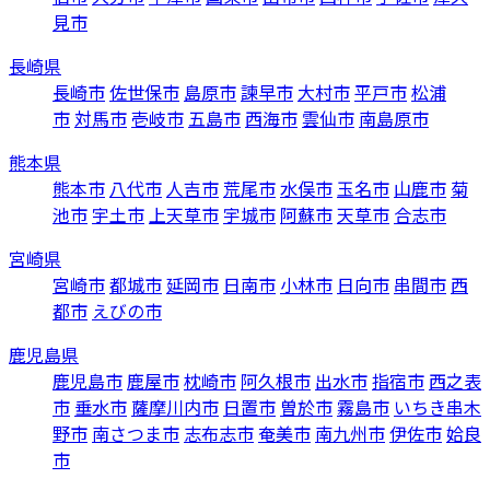
見市
長崎県
長崎市
佐世保市
島原市
諫早市
大村市
平戸市
松浦
市
対馬市
壱岐市
五島市
西海市
雲仙市
南島原市
熊本県
熊本市
八代市
人吉市
荒尾市
水俣市
玉名市
山鹿市
菊
池市
宇土市
上天草市
宇城市
阿蘇市
天草市
合志市
宮崎県
宮崎市
都城市
延岡市
日南市
小林市
日向市
串間市
西
都市
えびの市
鹿児島県
鹿児島市
鹿屋市
枕崎市
阿久根市
出水市
指宿市
西之表
市
垂水市
薩摩川内市
日置市
曽於市
霧島市
いちき串木
野市
南さつま市
志布志市
奄美市
南九州市
伊佐市
姶良
市