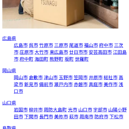
広島県
広島市
呉市
竹原市
三原市
尾道市
福山市
府中市
三次
市
庄原市
大竹市
東広島市
廿日市市
安芸高田市
江田島
市
府中町
海田町
熊野町
坂町
世羅町
岡山県
岡山市
倉敷市
津山市
玉野市
笠岡市
井原市
総社市
高
梁市
新見市
備前市
瀬戸内市
赤磐市
真庭市
美作市
浅
口市
山口県
岩国市
柳井市
周防大島町
光市
山口市
宇部市
山陽小野
田市
下関市
長門市
美祢市
萩市
周南市
防府市
下松市
鳥取県