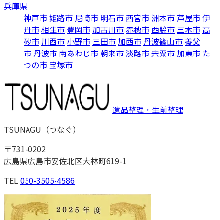
兵庫県
神戸市
姫路市
尼崎市
明石市
西宮市
洲本市
芦屋市
伊
丹市
相生市
豊岡市
加古川市
赤穂市
西脇市
三木市
高
砂市
川西市
小野市
三田市
加西市
丹波篠山市
養父
市
丹波市
南あわじ市
朝来市
淡路市
宍粟市
加東市
た
つの市
宝塚市
遺品整理・生前整理
TSUNAGU
（
つなぐ
）
〒
731-0202
広島県広島市安佐北区大林町619-1
TEL
050-3505-4586