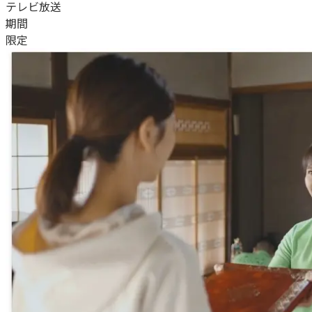
テレビ放送
期間
限定