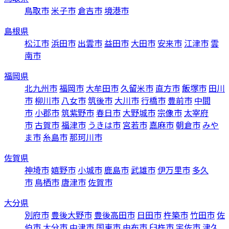
鳥取市
米子市
倉吉市
境港市
島根県
松江市
浜田市
出雲市
益田市
大田市
安来市
江津市
雲
南市
福岡県
北九州市
福岡市
大牟田市
久留米市
直方市
飯塚市
田川
市
柳川市
八女市
筑後市
大川市
行橋市
豊前市
中間
市
小郡市
筑紫野市
春日市
大野城市
宗像市
太宰府
市
古賀市
福津市
うきは市
宮若市
嘉麻市
朝倉市
みや
ま市
糸島市
那珂川市
佐賀県
神埼市
嬉野市
小城市
鹿島市
武雄市
伊万里市
多久
市
鳥栖市
唐津市
佐賀市
大分県
別府市
豊後大野市
豊後高田市
日田市
杵築市
竹田市
佐
伯市
大分市
中津市
国東市
由布市
臼杵市
宇佐市
津久