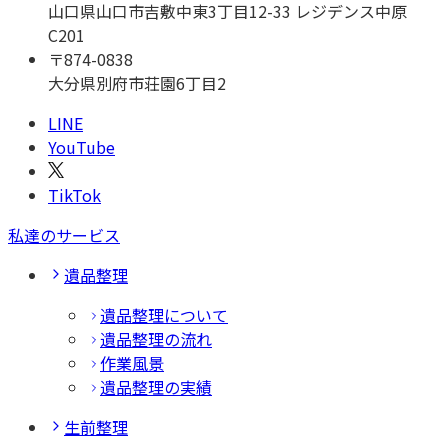
山口県山口市吉敷中東3丁目12-33 レジデンス中原
C201
〒
874-0838
大分県別府市荘園6丁目2
LINE
YouTube
TikTok
私達のサービス
遺品整理
遺品整理について
遺品整理の流れ
作業風景
遺品整理の実績
生前整理