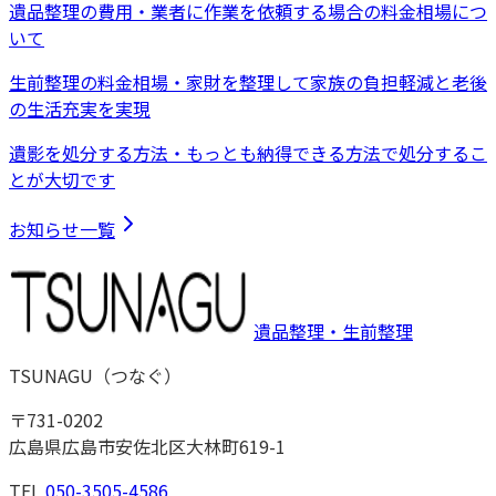
遺品整理の費用・業者に作業を依頼する場合の料金相場につ
いて
生前整理の料金相場・家財を整理して家族の負担軽減と老後
の生活充実を実現
遺影を処分する方法・もっとも納得できる方法で処分するこ
とが大切です
お知らせ一覧
遺品整理・生前整理
TSUNAGU
（
つなぐ
）
〒
731-0202
広島県広島市安佐北区大林町619-1
TEL
050-3505-4586